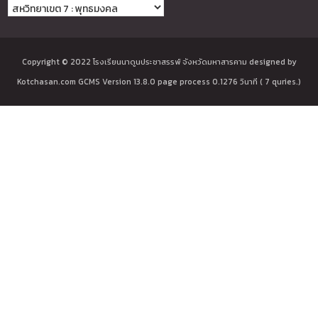
Copyright © 2022
โรงเรียนนาดูนประชาสรรพ์ จังหวัดมหาสารคาม
designed by
Kotchasan.com
GCMS Version 13.8.0 page process
0.1276
วินาที (
7
quries.)