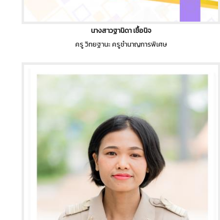
นางสาวฐานิดา เชื้อนิจ
ครู วิทยฐานะ ครูชำนาญการพิเศษ