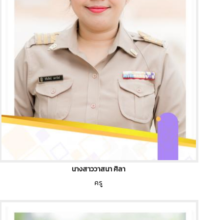
นางสาววาสนา ศิลา
ครู