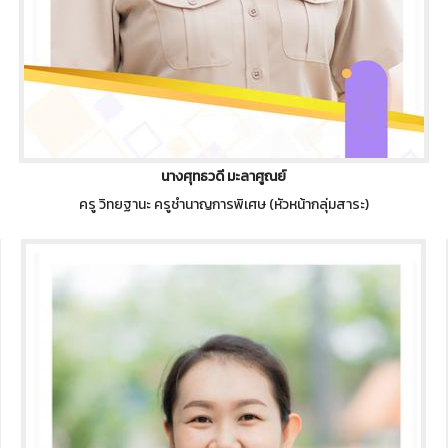
นางศุทธวดี มะลาศูณย์
ครู วิทยฐานะ ครูชำนาญการพิเศษ (หัวหน้ากลุ่มสาระ)