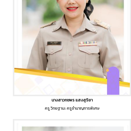
นางสาวกชพร แสงสุริยา
ครู วิทยฐานะ ครูชำนาญการพิเศษ