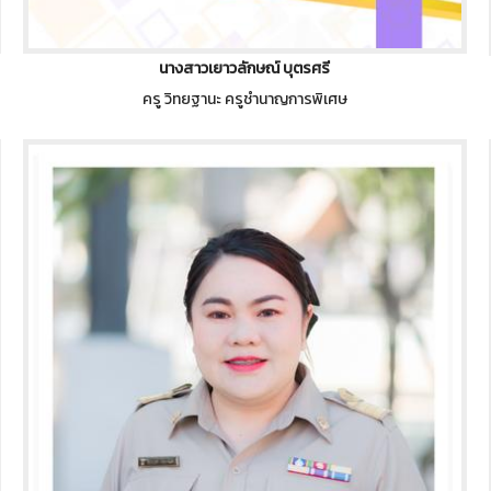
นางสาวเยาวลักษณ์ บุตรศรี
ครู วิทยฐานะ ครูชำนาญการพิเศษ