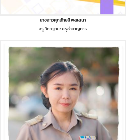
นางสาวศุภลักษมี พลเสนา
ครู วิทยฐานะ ครูชำนาญการ