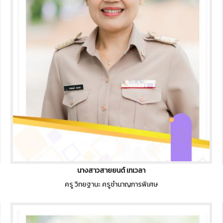
นางสาวสายยนต์ เทเวลา
ครู วิทยฐานะ ครูชำนาญการพิเศษ