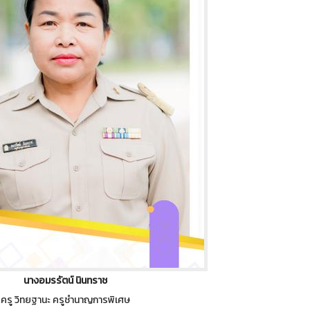
นางอมรรัตน์ นินทราช
ครู วิทยฐานะ ครูชำนาญการพิเศษ