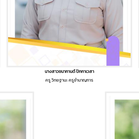
นางสาวชนากานต์ ปักกาเวสา
ครู วิทยฐานะ ครูชำนาญการ