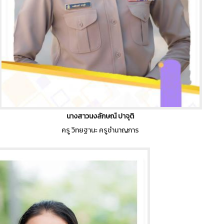
นางสาวนงลักษณ์ ปาจุติ
ครู วิทยฐานะ ครูชำนาญการ