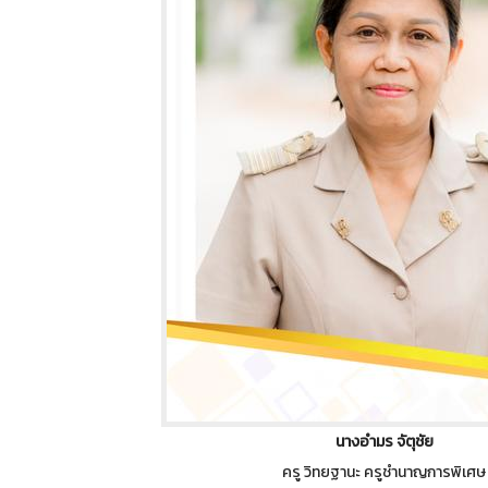
นางอำมร จัตุชัย
ครู วิทยฐานะ ครูชำนาญการพิเศษ