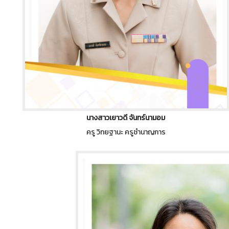
นางสาวเยาวดี จันทร์นามอม
ครู วิทยฐานะ ครูชำนาญการ